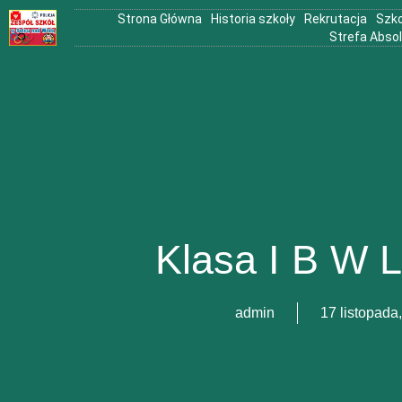
Strona Główna
Historia szkoły
Rekrutacja
Szko
Strefa Abso
Klasa I B W L
admin
17 listopada