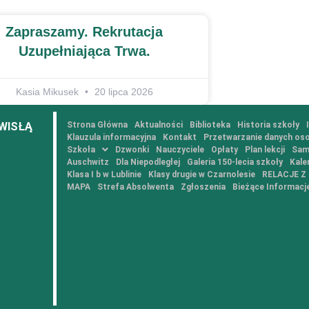
Zapraszamy. Rekrutacja
Uzupełniająca Trwa.
Kasia Mikusek
20 lipca 2026
WISŁĄ
Strona Główna
Aktualności
Biblioteka
Historia szkoły
Klauzula informacyjna
Kontakt
Przetwarzanie danych os
Szkoła
Dzwonki
Nauczyciele
Opłaty
Plan lekcji
Sam
Auschwitz
Dla Niepodległej
Galeria 150-lecia szkoły
Kale
Klasa I b w Lublinie
Klasy drugie w Czarnolesie
RELACJE 
MAPA
Strefa Absolwenta
Zgłoszenia
Bieżące Informacj