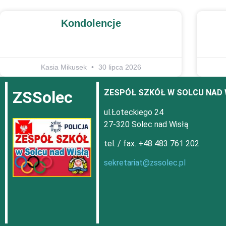
Kondolencje
Kasia Mikusek
30 lipca 2026
ZSSolec
ZESPÓŁ SZKÓŁ W SOLCU NAD 
ul.Łoteckiego 24
27-320 Solec nad Wisłą
tel. / fax. +48 483 761 202
sekretariat@zssolec.pl