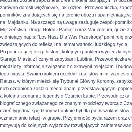
Młodzież została zapoznana z warunkami panującymi w obozie i
zarówno dorośli więźniowie, jak i dzieci. Przewodniczka, zapoz
pomników znajdujących się na terenie obozu i upamiętniającyc
na Majdanku. Na szczególną uwagę zasługuje zespół pomnik
Męczeństwa, Droga Hołdu i Pamięci oraz Mauzoleum, gdzie zna
widniejący napis: “Los Nasz Dla Was Przestrogą” pełni rolę prz
zwiedzających do refleksji na temat wartości ludzkiego życia.
Po pouczającej lekcji historii, kolejnym punktem wycieczki by
Starego Miasta z licznymi zabytkami Lublina. Przewodniczka w
młodzieży informacje związane z ciekawymi miejscami i budow
tego miasta. Swoim urokiem urzekły licealistów m.in. wzniesio
Ratusz, w którym mieścił się Trybunał Główny Koronny, zabytk
nich ozdobiona została medalionami przedstawiającymi popie
a kolejna scenami z legendy o Czarciej Łapie. Przewodniczka
biograficznego związanego ze znanym młodzieży twórcą z Cz
dzień tygodnia spędzony w Lublinie był dla pierwszoklasistów 
wzmacnianiu relacji w grupie. Przyjemność bycia razem oraz 
motywują do kolejnych wyjazdów rozwijających zainteresowan