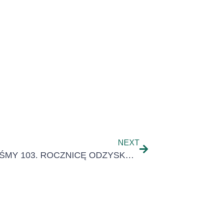
NEXT
UCZCILIŚMY 103. ROCZNICĘ ODZYSKANIA PRZEZ POLSKĘ NIEPODLEGŁOŚCI