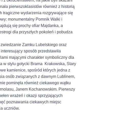
 z okrucieństwem, na jakie byli skazani
nała pierwszoklasistów również z historią
h tragiczne wydarzenia rozgrywające się
owy: monumentalny Pomnik Walki i
jdują się prochy ofiar Majdanka, a
estrogi dla przyszłych pokoleń i pobudza
ło zwiedzanie Zamku Lubelskiego oraz
 interesujący sposób przedstawiła
lami mającymi charakter symboliczny dla
na w stylu gotycki Brama Krakowska, Stary
owe kamienice, spośród których jedna z
rsia osób związanych z dawnym Lublinem,
 nie pominęła również ciekawego wątku
arnolasu, Janem Kochanowskim. Pierwszy
pełen wrażeń i okazji sprzyjających
chęć poznawania ciekawych miejsc
ia uczniów.