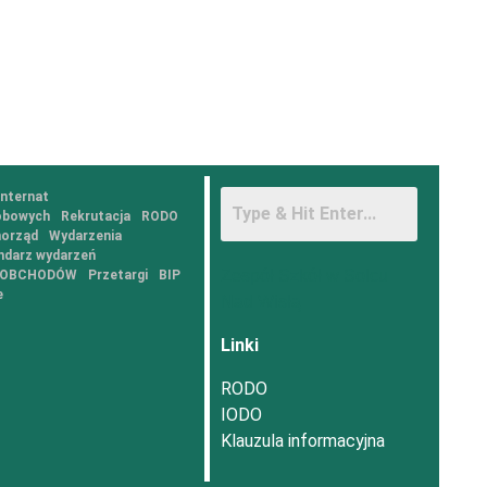
Internat
obowych
Rekrutacja
RODO
orząd
Wydarzenia
ndarz wydarzeń
Zespół Szkół w Solcu
Z OBCHODÓW
Przetargi
BIP
e
Nad Wisłą
Linki
RODO
IODO
Klauzula informacyjna