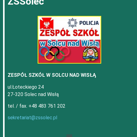
ZSSolec
ZESPÓŁ SZKÓŁ W SOLCU NAD WISŁĄ
ul.Łoteckiego 24
27-320 Solec nad Wisłą
tel. / fax. +48 483 761 202
sekretariat@zssolec.pl