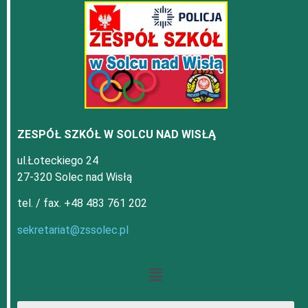
ZESPÓŁ SZKÓŁ W SOLCU NAD WISŁĄ
ul.Łoteckiego 24
27-320 Solec nad Wisłą
tel. / fax. +48 483 761 202
sekretariat@zssolec.pl