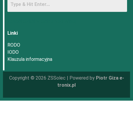
Zespół Szkół w Solcu Nad Wisłą
Linki
RODO
IODO
Klauzula informacyjna
Copyright © 2026 ZSSolec | Powered by
Piotr Giza e-
tronix.pl